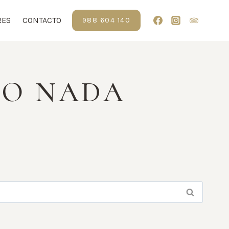
RES
CONTACTO
988 604 140
DO NADA